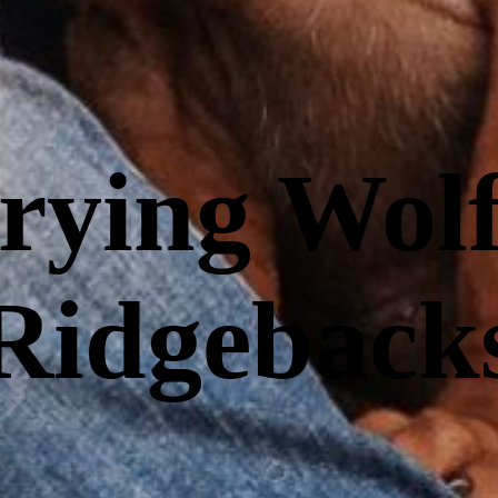
rying Wolf
Ridgeback