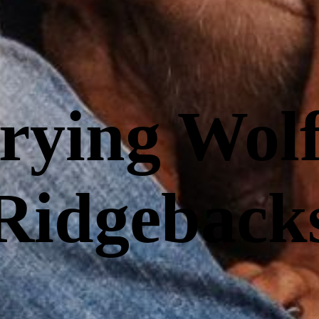
rying Wolf
Ridgeback