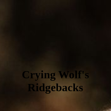
Crying Wolf's
Ridgebacks