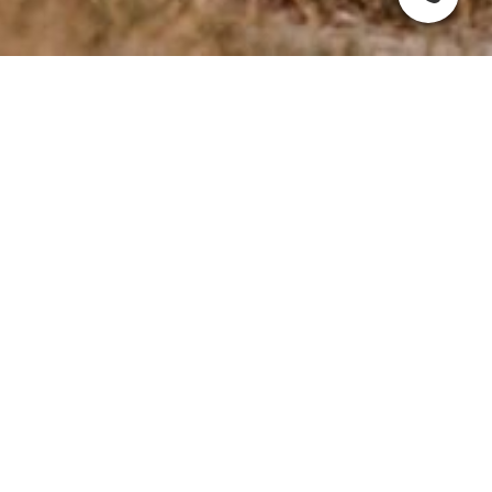
Wie entwickeln sich unsere kleinen HonkeyDonks?
Die Entwicklung der kleinen wird von mir genau festgehalten
und in einer Excel Datei dokumentiert - hier erhaltet ihr einen
kleinen EInblick