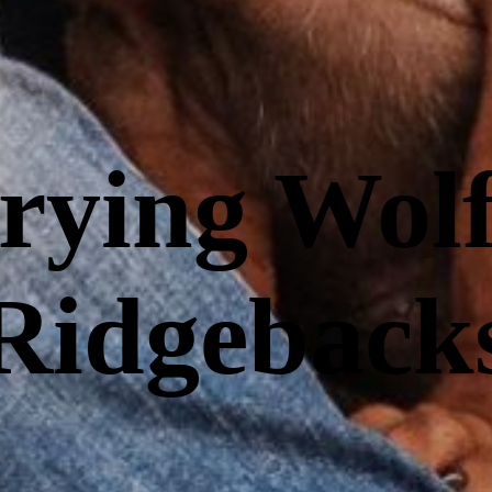
rying Wolf
Ridgeback