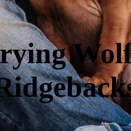
rying Wolf
Ridgeback