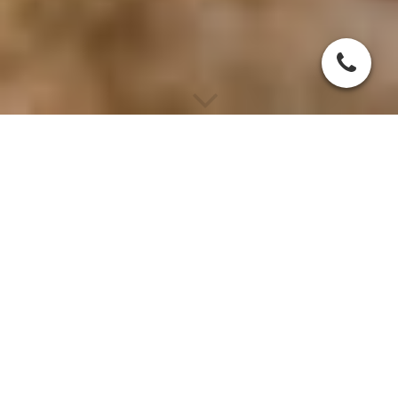
Der Papa ist zu Besuch...
Pünktlich zum 7. Woche Geburtstag kam heute der Papa Isaam
Lenox und auch die neuen Besitzer zu Besuch.
Unsere beiden haben es sichtlich genoßen ausgiebig verwöhnt
und bekuschelt zu werden. Gemeinsam mit den Eltern haben
die Beiden dann wieder einen kleinen Ausflug zum Weiher
gemacht und ich muss schon sagen Bonny war sehr von ihrem
großen, starkem Papa angetan. Sie hat ihn förmlich verfolgt und
immer und immer wieder zum Spiel aufgefordert. Doch Lenox
hat es wohl nicht so mit der Erziehung der kleinen. Er war not