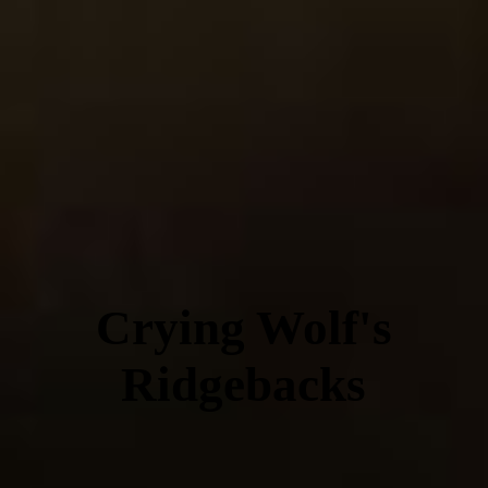
Crying Wolf's
Ridgebacks