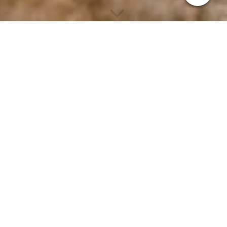
Hilfe mein Hund
frisst Gras!!!
Muhhh sagt die Kuh oder in manchem Falle auch manchmal
der Hund. Gerade wenn der Frühling kommt und überall das
Gras zu Sprießen anfängt, kommt es nicht selten vor, dass die
Hunde zu Kühen mutieren und genüsslich schmatzend und
zupfend auf der Wiese stehen.
Aber keine Panik, dies muss nicht gleich was Schlimmes
bedeuten! Hast Du schon mal selbst an einem frischen
Grashalm gekaut? Nee dann mach es mal, denn die schmecken
tatsächlich gar net so schlecht, meist etwas süßlich und ja ich
finde fast wie Gurke. Naja, und bye the way… andere