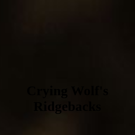
Crying Wolf's
Ridgebacks