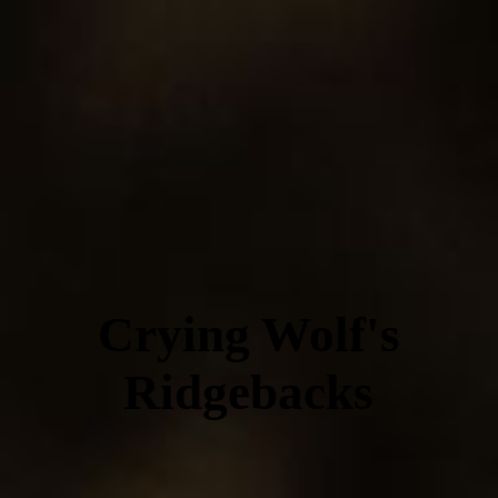
Crying Wolf's
Ridgebacks