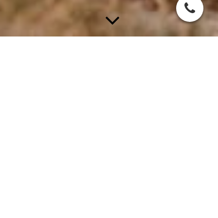
Hilfe mein Hund hat
Durchfall
Ganz oft ereilt mich dieser Hilferuf, kurz nachdem die Welpen
ins neue Zuhause gezogen sind. Ich versuche in erster Linie die
Welpenbesitzer immer zu beruhigen - hey das ist doch ganz
normal! Hast du nicht auch manchmal nen flotten Otto, wenn
du aufgeregt bist, wenn Du dich auf neue Situationen einstellen
musst, wenn es auf einmal etwas anderes zum Essen gibt, als
Du normal sonst gewöhnt bist?
Natürlich darf man länger anhaltenden Durchfall nicht auf die
leichte Schulter nehmen und deshalb hab ich hier ein Paar Tipps
zusammengeschrieben, die ich meinen Welpen Eltern dann