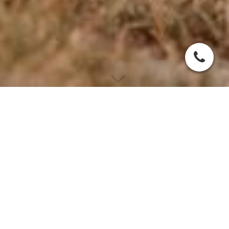
Die Läufigkeit einer
Hündin
Was ist die Läufigkeit?
Als Läufigkeit oder Hitze bezeichnet man den Abschnitt des
hündischen Sexualzyklus, wenn die Hündin beginnt aus der
Vulva zu bluten und ihren Eisprung hat. Deine Hündin ist nur