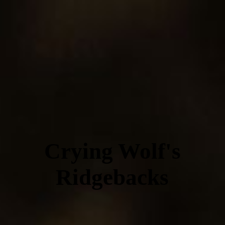
Crying Wolf's
Ridgebacks