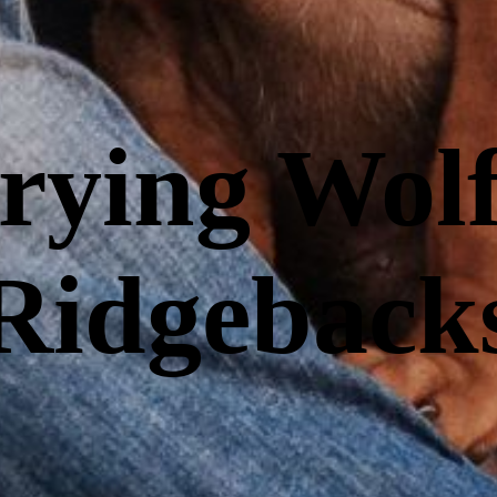
rying Wolf
Ridgeback